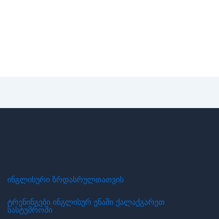
ინგლისური ზრდასრულთათვის
ტრენინგები ინგლისურ ენაში ქალაქგარეთ
სასტუმროში