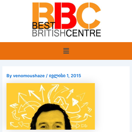
Skip
to
content
Menu
By
venomoushaze
/
ივლისი 1, 2015