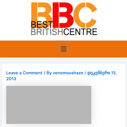
Skip
to
content
Menu
Leave a Comment
/ By
venomoushaze
/
დეკემბერი 15,
2013