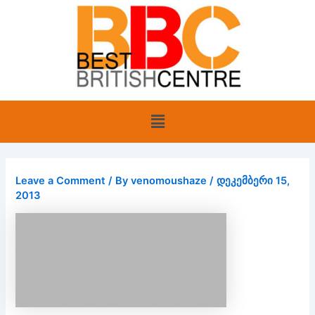
Skip
to
content
Menu
Leave a Comment
/ By
venomoushaze
/
დეკემბერი 15,
2013