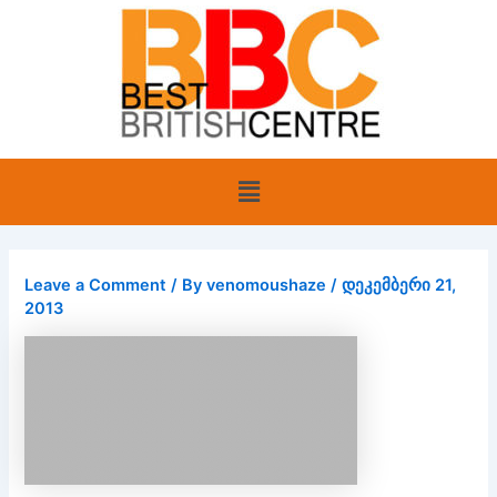
Skip
to
content
Menu
Leave a Comment
/ By
venomoushaze
/
დეკემბერი 21,
2013