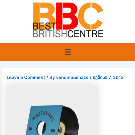
Skip
to
content
Menu
Leave a Comment
/ By
venomoushaze
/
ივნისი 7, 2013