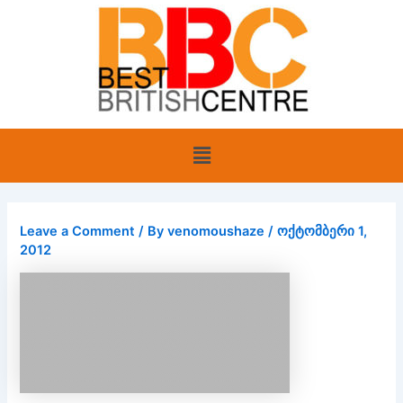
Skip
to
content
Menu
Leave a Comment
/ By
venomoushaze
/
ოქტომბერი 1,
2012