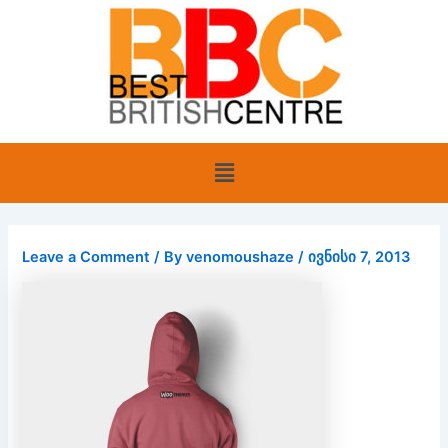
Skip
to
content
Menu
Leave a Comment
/ By
venomoushaze
/
ივნისი 7, 2013