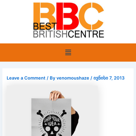
Skip
to
content
Menu
Leave a Comment
/ By
venomoushaze
/
ივნისი 7, 2013