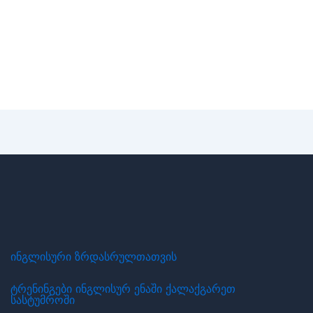
ინგლისური ზრდასრულთათვის
ტრენინგები ინგლისურ ენაში ქალაქგარეთ
სასტუმროში